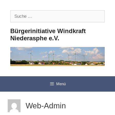
Zum
Inhalt
Suche
springen
nach:
Bürgerinitiative Windkraft
Niederasphe e.V.
Menü
Web-Admin