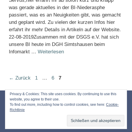
Servus,hier erfahrt ihr ab sofort kurz und knapp
was gerade aktuelles in der BI-Niederasphe
passiert, was es an Neuigkeiten gibt, was gemacht
und geplant wird. Zu vielen der kurzen Infos hier
erfahrt ihr mehr Details in Artikeln auf der Website.
22-08-2019Zusammen mit der DSGS e.V. hat sich
unsere BI heute im DGH Simtshausen beim
Infomarkt …
Weiterlesen
Seite
Seite
Seite
←
Zurück
1
…
6
7
Privacy & Cookies: This site uses cookies. By continuing to use this
Impressum
website, you agree to their use.
To find out more, including how to control cookies, see here:
Cookie-
Datenschutz
Richtlinie
© 2026 Bürgerinitiative Windkraft Niederasphe e.V.
• Erstellt mit
GeneratePress