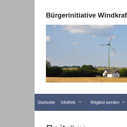
Zum
Inhalt
Bürgerinitiative Windkra
springen
Startseite
Infothek
Mitglied werden