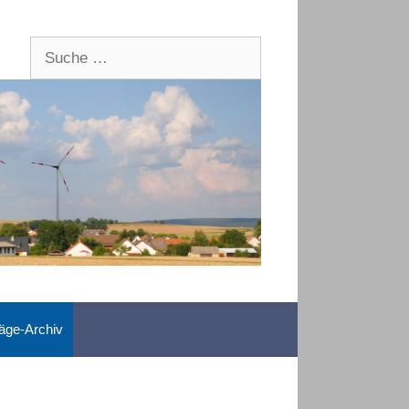
Suche
nach:
räge-Archiv