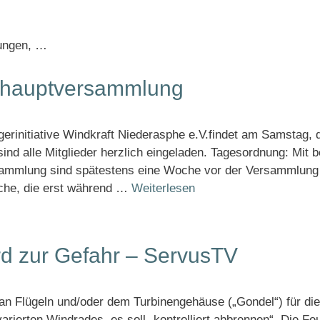
tungen, …
eshauptversammlung
rinitiative Windkraft Niederasphe e.V.findet am Samstag, 
ind alle Mitglieder herzlich eingeladen. Tagesordnung: Mit
sammlung sind spätestens eine Woche vor der Versammlung sc
lche, die erst während …
Weiterlesen
rd zur Gefahr – ServusTV
 an Flügeln und/oder dem Turbinengehäuse („Gondel“) für di
varierten Windrades, es soll „kontrolliert abbrennen“. Die F