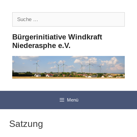
Zum
Inhalt
Suche
springen
nach:
Bürgerinitiative Windkraft
Niederasphe e.V.
Menü
Satzung