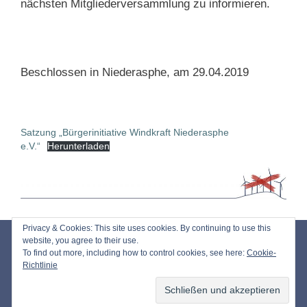
nächsten Mitgliederversammlung zu informieren.
Beschlossen in Niederasphe, am 29.04.2019
Satzung „Bürgerinitiative Windkraft Niederasphe
e.V.“
Herunterladen
Privacy & Cookies: This site uses cookies. By continuing to use this
Impressum
website, you agree to their use.
To find out more, including how to control cookies, see here:
Cookie-
Datenschutz
Richtlinie
© 2026 Bürgerinitiative Windkraft Niederasphe e.V.
• Erstellt mit
GeneratePress