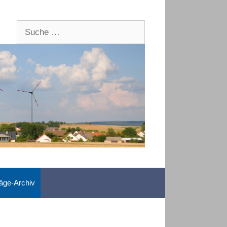
Suche
nach:
räge-Archiv