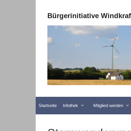
Zum
Inhalt
Bürgerinitiative Windkra
springen
Startseite
Infothek
Mitglied werden