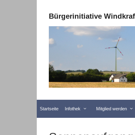
Zum
Inhalt
Bürgerinitiative Windkra
springen
Startseite
Infothek
Mitglied werden