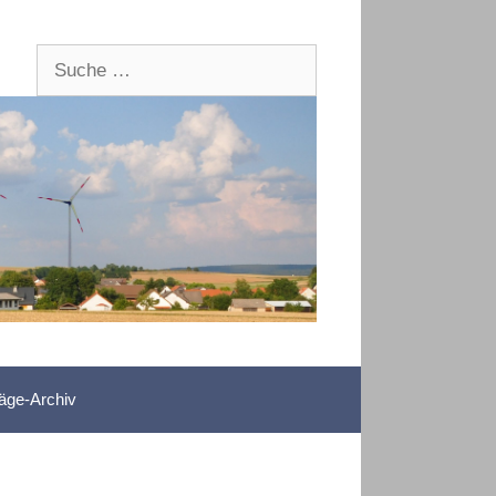
Suche
nach:
räge-Archiv