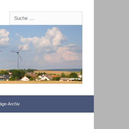
Suche
nach:
räge-Archiv