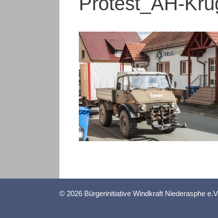
Protest_AH-Kru
© 2026 Bürgerinitiative Windkraft Niederasphe e.V