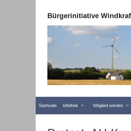
Zum
Inhalt
Bürgerinitiative Windkra
springen
Startseite
Infothek
Mitglied werden