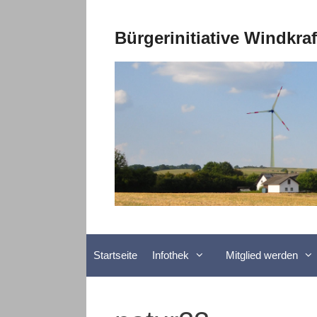
Zum
Inhalt
Bürgerinitiative Windkra
springen
Startseite
Infothek
Mitglied werden