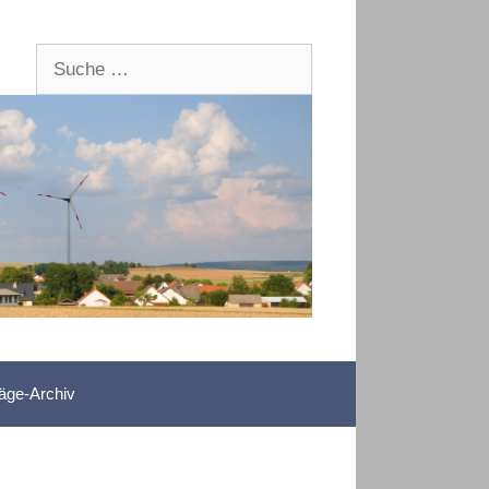
Suche
nach:
räge-Archiv